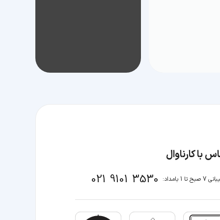
س با کارناوال
021 9101 3530
صبح تا 1 بامداد: