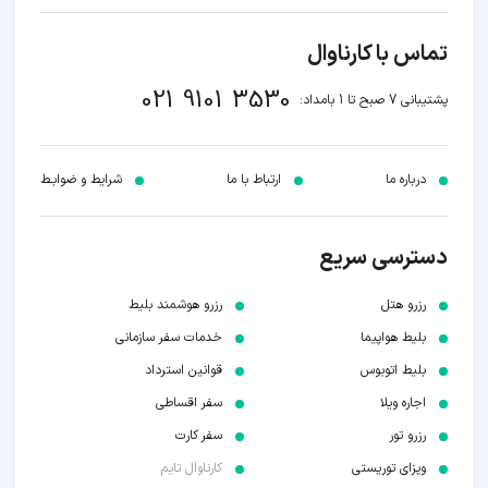
تماس با کارناوال
021 9101 3530
پشتیبانی 7 صبح تا 1 بامداد:
درباره ما
ارتباط با ما
شرایط و ضوابـط
دسترسی سریع
رزرو هتل
رزرو هوشمند بلیط
بلیط هواپیما
خدمات سفر سازمانی
بلیط اتوبوس
قوانین استرداد
اجاره ویلا
سفر اقساطی
رزرو تور
سفر کارت
ویزای توریستی
کارناوال تایم