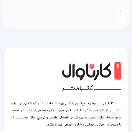
ما در کارناوال به عنوان جامع‌ترین پلتفرم رزرو خدمات سفر و گردشگری در ایران،
سفر را از لحظه‌ تصمیم‌گیری تا ثبت تجربه‌ای ماندگار معنا می‌کنیم؛ در این مسیر‍
ماموریت‌مان اراﺋــﻪ خدمات رزرو آسان، راهنمای واقعی و ترویج حال خوبی‌ست که
با دعوت به حرکت، پویایی و شادی جمعی همراه باشد.