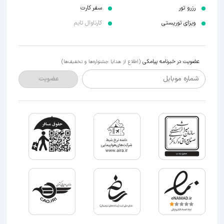
رزرو تور
سفر کارت
ویزای توریستی
کارناوال تایم
عضویت در خبرنامه پیامکی
(اطلاع از هدایا جشنواره‌ها و تخفیف‌ها)
شماره موبایل
عضویت