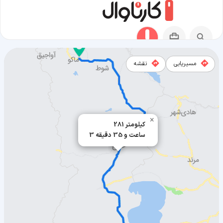
مسیریابی
نقشه
مسیر ماکو به ارومیه
×
281 کیلومتر
3 ساعت و 35 دقیقه