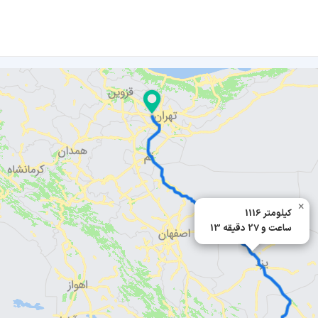
×
1116 کیلومتر
13 ساعت و 27 دقیقه