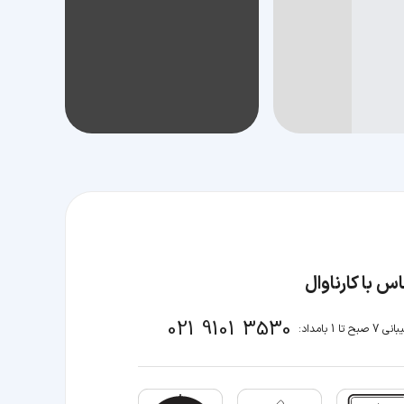
س با کارناوال
021 9101 3530
صبح تا 1 بامداد: