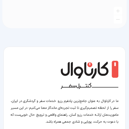
ما در کارناوال به عنوان جامع‌ترین پلتفرم رزرو خدمات سفر و گردشگری در ایران،
سفر را از لحظه‌ تصمیم‌گیری تا ثبت تجربه‌ای ماندگار معنا می‌کنیم؛ در این مسیر‍
ماموریت‌مان اراﺋــﻪ خدمات رزرو آسان، راهنمای واقعی و ترویج حال خوبی‌ست که
با دعوت به حرکت، پویایی و شادی جمعی همراه باشد.