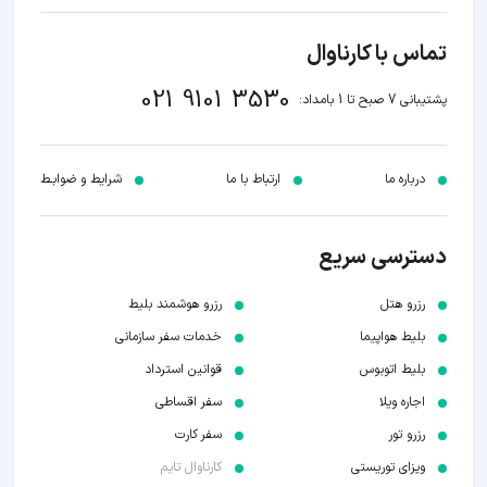
تماس با کارناوال
021 9101 3530
پشتیبانی 7 صبح تا 1 بامداد:
درباره ما
ارتباط با ما
شرایط و ضوابـط
دسترسی سریع
رزرو هتل
رزرو هوشمند بلیط
بلیط هواپیما
خدمات سفر سازمانی
بلیط اتوبوس
قوانین استرداد
اجاره ویلا
سفر اقساطی
رزرو تور
سفر کارت
ویزای توریستی
کارناوال تایم