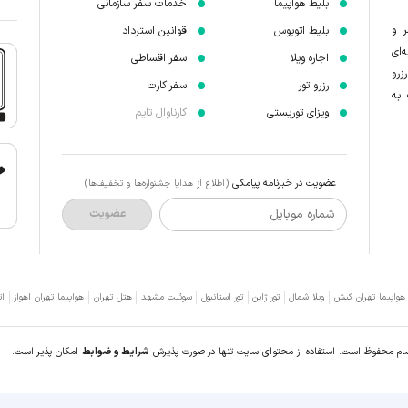
بلیط هواپیما
خدمات سفر سازمانی
ر و
بلیط اتوبوس
قوانین استرداد
‌ای
اجاره ویلا
سفر اقساطی
زرو
رزرو تور
سفر کارت
 به
ویزای توریستی
کارناوال تایم
عضویت در خبرنامه پیامکی
(اطلاع از هدایا جشنواره‌ها و تخفیف‌ها)
شماره موبایل
عضویت
 هواپیما تهران کیش
ویلا شمال
تور ژاپن
تور استانبول
سوئیت مشهد
هتل تهران
هواپیما تهران اهواز
ات
سام محفوظ است. استفاده از محتوای سایت تنها در صورت پذیرش
شرایط و ضوابط
امکان پذیر است.