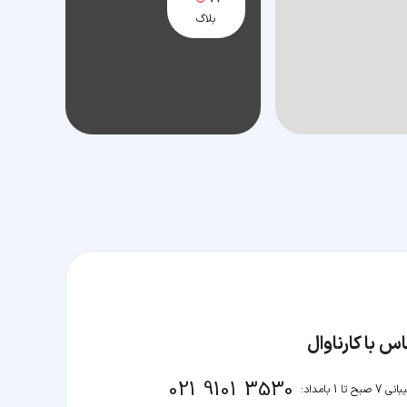
بلاگ
س با کارناوال
021 9101 3530
صبح تا 1 بامداد: