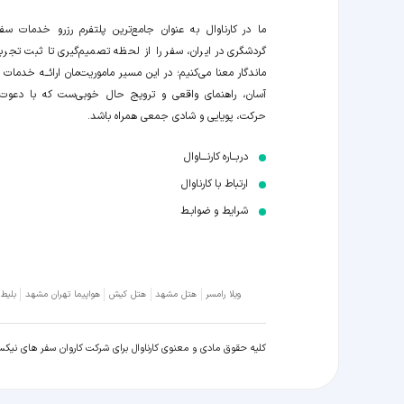
ما در کارناوال به عنوان جامع‌ترین پلتفرم رزرو خدمات سف
گردشگری در ایران، سفر را از لحظه‌ تصمیم‌گیری تا ثبت تجربه
ماندگار معنا می‌کنیم؛ در این مسیر‍ ماموریت‌مان اراﺋــﻪ خدمات ر
آسان، راهنمای واقعی و ترویج حال خوبی‌ست که با دعوت
حرکت، پویایی و شادی جمعی همراه باشد.
دربــاره کارنـــاوال
ارتباط با کارناوال
شرایط و ضوابـط
ویلا رامسر
هتل مشهد
هتل کیش
هواپیما تهران مشهد
بلیط
کلیه حقوق مادی و معنوی کارناوال برای شرکت کاروان سفر های نیک