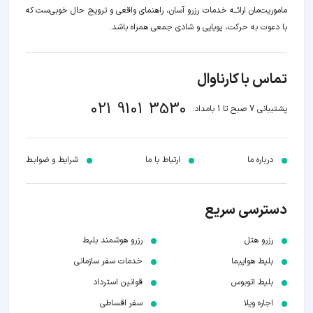
ماموریت‌مان اراﺋــﻪ خدمات رزرو آسان، راهنمای واقعی و ترویج حال خوبی‌ست که
با دعوت به حرکت، پویایی و شادی جمعی همراه باشد.
تماس با کارناوال
021 9101 3530
پشتیبانی 7 صبح تا 1 بامداد:
درباره ما
ارتباط با ما
شرایط و ضوابـط
دسترسی سریع
رزرو هتل
رزرو هوشمند بلیط
بلیط هواپیما
خدمات سفر سازمانی
بلیط اتوبوس
قوانین استرداد
اجاره ویلا
سفر اقساطی