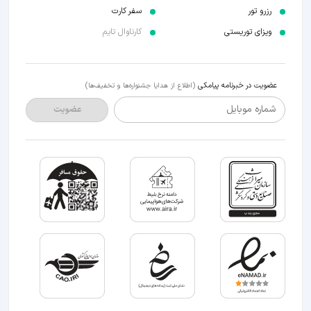
رزرو تور
سفر کارت
ویزای توریستی
کارناوال تایم
عضویت در خبرنامه پیامکی
(اطلاع از هدایا جشنواره‌ها و تخفیف‌ها)
شماره موبایل
عضویت