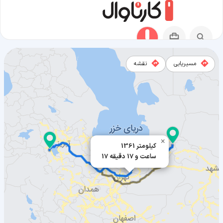
مسیریابی
نقشه
مسیر مراوه تپه به ارومیه
×
1361 کیلومتر
17 ساعت و 17 دقیقه