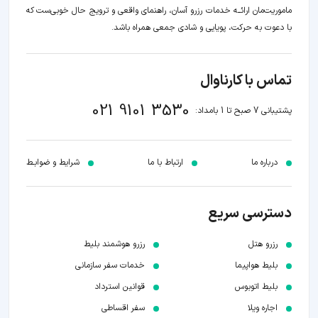
ماموریت‌مان اراﺋــﻪ خدمات رزرو آسان، راهنمای واقعی و ترویج حال خوبی‌ست که
با دعوت به حرکت، پویایی و شادی جمعی همراه باشد.
تماس با کارناوال
021 9101 3530
پشتیبانی 7 صبح تا 1 بامداد:
درباره ما
ارتباط با ما
شرایط و ضوابـط
دسترسی سریع
رزرو هتل
رزرو هوشمند بلیط
بلیط هواپیما
خدمات سفر سازمانی
بلیط اتوبوس
قوانین استرداد
اجاره ویلا
سفر اقساطی