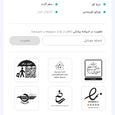
رزرو تور
سفر کارت
ویزای توریستی
کارناوال تایم
عضویت در خبرنامه پیامکی
(اطلاع از هدایا جشنواره‌ها و تخفیف‌ها)
شماره موبایل
عضویت