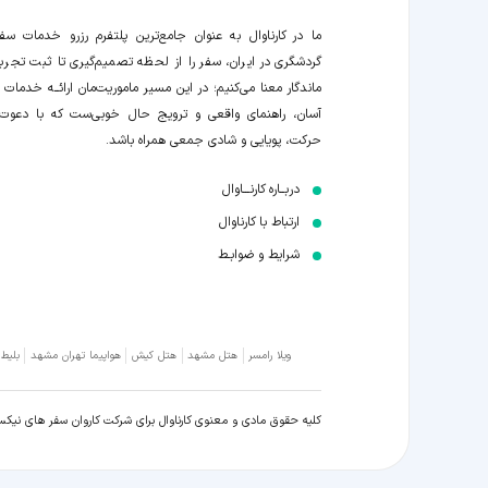
ما در کارناوال به عنوان جامع‌ترین پلتفرم رزرو خدمات سف
گردشگری در ایران، سفر را از لحظه‌ تصمیم‌گیری تا ثبت تجربه
ماندگار معنا می‌کنیم؛ در این مسیر‍ ماموریت‌مان اراﺋــﻪ خدمات ر
آسان، راهنمای واقعی و ترویج حال خوبی‌ست که با دعوت
حرکت، پویایی و شادی جمعی همراه باشد.
دربــاره کارنـــاوال
ارتباط با کارناوال
شرایط و ضوابـط
ویلا رامسر
هتل مشهد
هتل کیش
هواپیما تهران مشهد
بلیط
کلیه حقوق مادی و معنوی کارناوال برای شرکت کاروان سفر های نیک