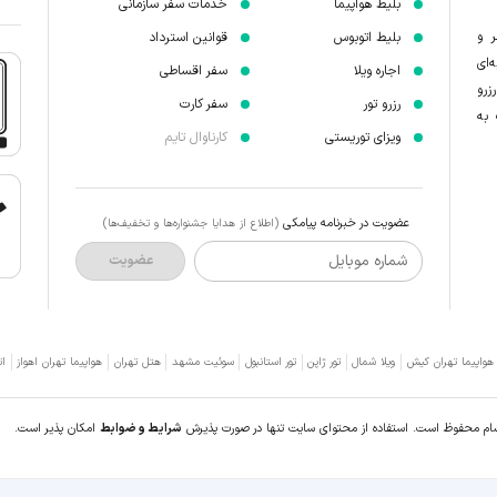
بلیط هواپیما
خدمات سفر سازمانی
ر و
بلیط اتوبوس
قوانین استرداد
‌ای
اجاره ویلا
سفر اقساطی
زرو
رزرو تور
سفر کارت
 به
ویزای توریستی
کارناوال تایم
عضویت در خبرنامه پیامکی
(اطلاع از هدایا جشنواره‌ها و تخفیف‌ها)
شماره موبایل
عضویت
 هواپیما تهران کیش
ویلا شمال
تور ژاپن
تور استانبول
سوئیت مشهد
هتل تهران
هواپیما تهران اهواز
ات
سام محفوظ است. استفاده از محتوای سایت تنها در صورت پذیرش
شرایط و ضوابط
امکان پذیر است.