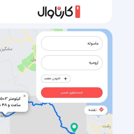
مسیر ماسوله به ارومیه
افزودن مقصد
جستجوی مسیر
×
503 کیلومتر
7 ساعت و 48 دقیقه
نقشه