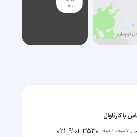
بلاگ
س با کارناوال
021 9101 3530
صبح تا 1 بامداد: