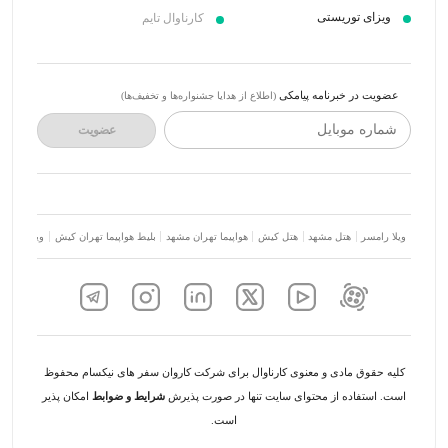
ویزای توریستی
کارناوال تایم
عضویت در خبرنامه پیامکی
(اطلاع از هدایا جشنواره‌ها و تخفیف‌ها)
شماره موبایل
عضویت
ویلا رامسر
هتل مشهد
هتل کیش
هواپیما تهران مشهد
بلیط هواپیما تهران کیش
ویلا شمال
کلیه حقوق مادی و معنوی کارناوال برای شرکت کاروان سفر های نیکسام محفوظ
است. استفاده از محتوای سایت تنها در صورت پذیرش
شرایط و ضوابط
امکان پذیر
است.