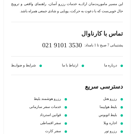
این مسیر‍ ماموریت‌مان اراﺋــﻪ خدمات رزرو آسان، راهنمای واقعی و ترویج
حال خوبی‌ست که با دعوت به حرکت، پویایی و شادی جمعی همراه باشد.
تماس با کارناوال
021 9101 3530
پشتیبانی 7 صبح تا 1 بامداد:
درباره ما
ارتباط با ما
شرایط و ضوابـط
دسترسی سریع
رزرو هتل
رزرو هوشمند بلیط
بلیط هواپیما
خدمات سفر سازمانی
بلیط اتوبوس
قوانین استرداد
اجاره ویلا
سفر اقساطی
رزرو تور
سفر کارت