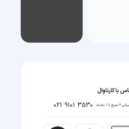
س با کارناوال
021 9101 3530
صبح تا 1 بامداد: