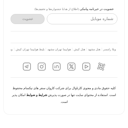
عضویت در خبرنامه پیامکی
(اطلاع از هدایا جشنواره‌ها و تخفیف‌ها)
شماره موبایل
عضویت
ویلا رامسر
هتل مشهد
هتل کیش
هواپیما تهران مشهد
بلیط هواپیما تهران کیش
ویلا شمال
کلیه حقوق مادی و معنوی کارناوال برای شرکت کاروان سفر های نیکسام محفوظ
است. استفاده از محتوای سایت تنها در صورت پذیرش
شرایط و ضوابط
امکان پذیر
است.