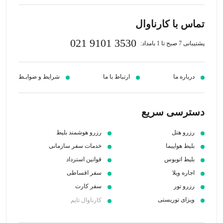
تماس با کارناوال
021 9101 3530
پشتیبانی 7 صبح تا 1 بامداد:
درباره ما
ارتباط با ما
شرایط و ضوابـط
دسترسی سریع
رزرو هتل
رزرو هوشمند بلیط
بلیط هواپیما
خدمات سفر سازمانی
بلیط اتوبوس
قوانین استرداد
اجاره ویلا
سفر اقساطی
رزرو تور
سفر کارت
ویزای توریستی
کارناوال تایم