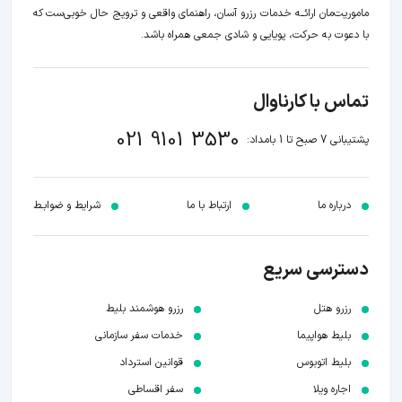
ماموریت‌مان اراﺋــﻪ خدمات رزرو آسان، راهنمای واقعی و ترویج حال خوبی‌ست که
با دعوت به حرکت، پویایی و شادی جمعی همراه باشد.
تماس با کارناوال
021 9101 3530
پشتیبانی 7 صبح تا 1 بامداد:
درباره ما
ارتباط با ما
شرایط و ضوابـط
دسترسی سریع
رزرو هتل
رزرو هوشمند بلیط
بلیط هواپیما
خدمات سفر سازمانی
بلیط اتوبوس
قوانین استرداد
اجاره ویلا
سفر اقساطی