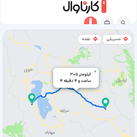
مسیریابی
نقشه
مسیر میانه به ارومیه
×
305 کیلومتر
4 ساعت و 4 دقیقه