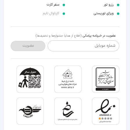
رزرو تور
سفر کارت
ویزای توریستی
کارناوال تایم
عضویت در خبرنامه پیامکی
(اطلاع از هدایا جشنواره‌ها و تخفیف‌ها)
شماره موبایل
عضویت