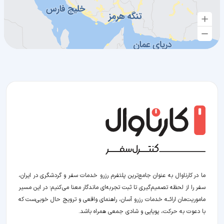
ما در کارناوال به عنوان جامع‌ترین پلتفرم رزرو خدمات سفر و گردشگری در ایران،
سفر را از لحظه‌ تصمیم‌گیری تا ثبت تجربه‌ای ماندگار معنا می‌کنیم؛ در این مسیر‍
ماموریت‌مان اراﺋــﻪ خدمات رزرو آسان، راهنمای واقعی و ترویج حال خوبی‌ست که
با دعوت به حرکت، پویایی و شادی جمعی همراه باشد.