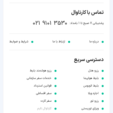
تماس با کارناوال
021 9101 3530
پشتیبانی 7 صبح تا 1 بامداد:
درباره ما
ارتباط با ما
شرایط و ضوابـط
دسترسی سریع
رزرو هتل
رزرو هوشمند بلیط
بلیط هواپیما
خدمات سفر سازمانی
بلیط اتوبوس
قوانین استرداد
اجاره ویلا
سفر اقساطی
رزرو تور
سفر کارت
ویزای توریستی
کارناوال تایم