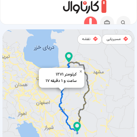
مسیریابی
نقشه
مسیر مینودشت به بافت
×
1271 کیلومتر
17 ساعت و 1 دقیقه