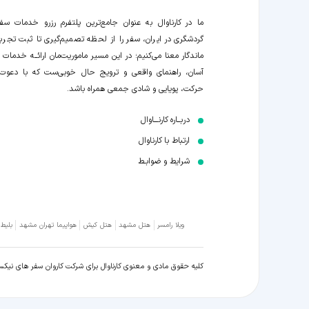
ما در کارناوال به عنوان جامع‌ترین پلتفرم رزرو خدمات سف
گردشگری در ایران، سفر را از لحظه‌ تصمیم‌گیری تا ثبت تجربه
ماندگار معنا می‌کنیم؛ در این مسیر‍ ماموریت‌مان اراﺋــﻪ خدمات ر
آسان، راهنمای واقعی و ترویج حال خوبی‌ست که با دعوت
حرکت، پویایی و شادی جمعی همراه باشد.
دربــاره کارنـــاوال
ارتباط با کارناوال
شرایط و ضوابـط
ویلا رامسر
هتل مشهد
هتل کیش
هواپیما تهران مشهد
بلیط
کلیه حقوق مادی و معنوی کارناوال برای شرکت کاروان سفر های نیک