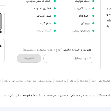
بلیط هواپیما
خدمات سفر سازمانی
ر و
بلیط اتوبوس
قوانین استرداد
‌ای
اجاره ویلا
سفر اقساطی
زرو
رزرو تور
سفر کارت
 به
ویزای توریستی
کارناوال تایم
عضویت در خبرنامه پیامکی
(اطلاع از هدایا جشنواره‌ها و تخفیف‌ها)
شماره موبایل
عضویت
 هواپیما تهران کیش
ویلا شمال
تور ژاپن
تور استانبول
سوئیت مشهد
هتل تهران
هواپیما تهران اهواز
ات
سام محفوظ است. استفاده از محتوای سایت تنها در صورت پذیرش
شرایط و ضوابط
امکان پذیر است.