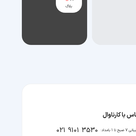
بلاگ
س با کارناوال
021 9101 3530
صبح تا 1 بامداد: