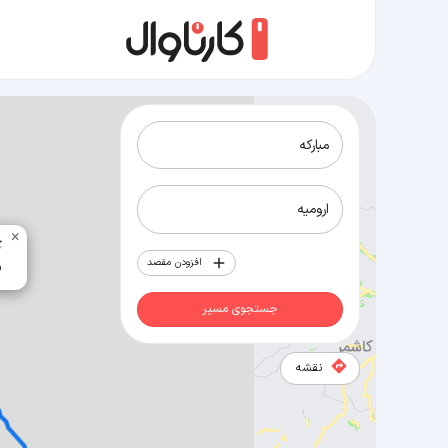
مسیر مبارکه به ارومیه
×
6
افزودن مقصد
2
جستجوی مسیر
نقشه