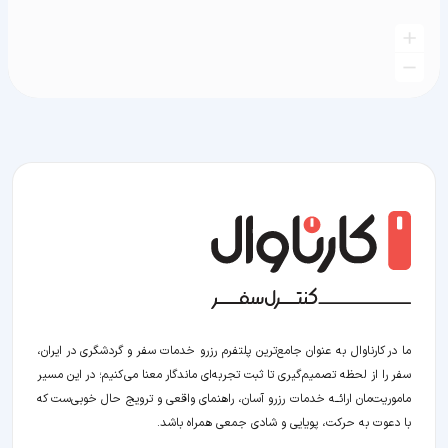
ما در کارناوال به عنوان جامع‌ترین پلتفرم رزرو خدمات سفر و گردشگری در ایران،
سفر را از لحظه‌ تصمیم‌گیری تا ثبت تجربه‌ای ماندگار معنا می‌کنیم؛ در این مسیر‍
ماموریت‌مان اراﺋــﻪ خدمات رزرو آسان، راهنمای واقعی و ترویج حال خوبی‌ست که
با دعوت به حرکت، پویایی و شادی جمعی همراه باشد.