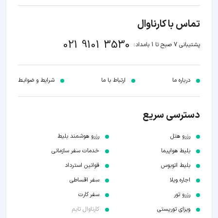
تماس با کارناوال
021 9101 3530
پشتیبانی 7 صبح تا 1 بامداد:
درباره ما
ارتباط با ما
شرایط و ضوابـط
دسترسی سریع
رزرو هتل
رزرو هوشمند بلیط
بلیط هواپیما
خدمات سفر سازمانی
بلیط اتوبوس
قوانین استرداد
اجاره ویلا
سفر اقساطی
رزرو تور
سفر کارت
ویزای توریستی
کارناوال تایم