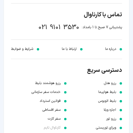
تماس با کارناوال
021 9101 3530
پشتیبانی 7 صبح تا 1 بامداد:
درباره ما
ارتباط با ما
شرایط و ضوابـط
دسترسی سریع
رزرو هتل
رزرو هوشمند بلیط
بلیط هواپیما
خدمات سفر سازمانی
بلیط اتوبوس
قوانین استرداد
اجاره ویلا
سفر اقساطی
رزرو تور
سفر کارت
ویزای توریستی
کارناوال تایم