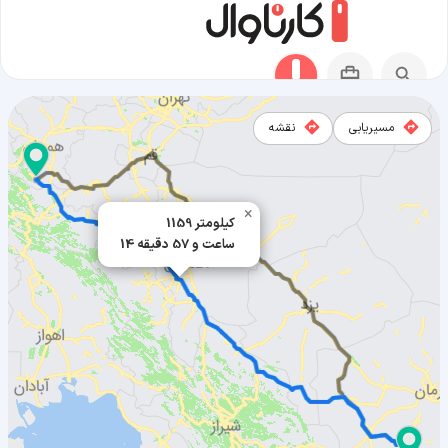
مسیریابی
نقشه
مسیر نهاوند به بافت
×
1159 کیلومتر
14 ساعت و 57 دقیقه