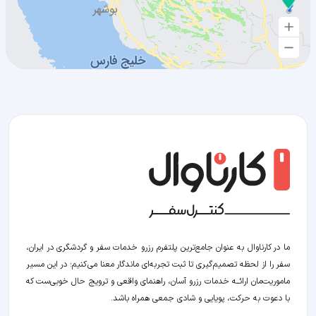
ما در کارناوال به عنوان جامع‌ترین پلتفرم رزرو خدمات سفر و گردشگری در ایران،
سفر را از لحظه‌ تصمیم‌گیری تا ثبت تجربه‌ای ماندگار معنا می‌کنیم؛ در این مسیر‍
ماموریت‌مان اراﺋــﻪ خدمات رزرو آسان، راهنمای واقعی و ترویج حال خوبی‌ست که
با دعوت به حرکت، پویایی و شادی جمعی همراه باشد.