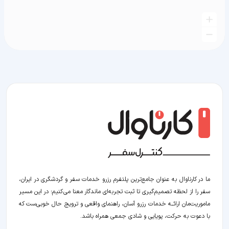
ما در کارناوال به عنوان جامع‌ترین پلتفرم رزرو خدمات سفر و گردشگری در ایران،
سفر را از لحظه‌ تصمیم‌گیری تا ثبت تجربه‌ای ماندگار معنا می‌کنیم؛ در این مسیر‍
ماموریت‌مان اراﺋــﻪ خدمات رزرو آسان، راهنمای واقعی و ترویج حال خوبی‌ست که
با دعوت به حرکت، پویایی و شادی جمعی همراه باشد.