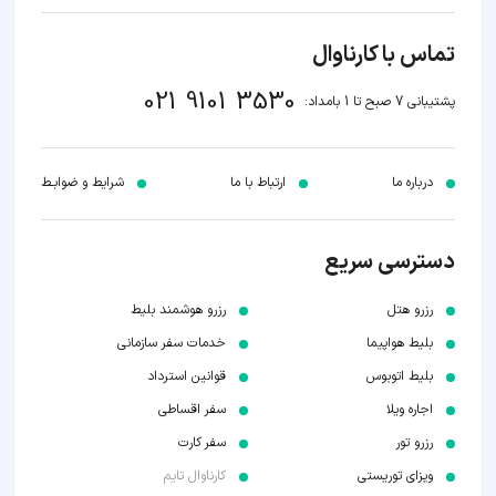
تماس با کارناوال
021 9101 3530
پشتیبانی 7 صبح تا 1 بامداد:
درباره ما
ارتباط با ما
شرایط و ضوابـط
دسترسی سریع
رزرو هتل
رزرو هوشمند بلیط
بلیط هواپیما
خدمات سفر سازمانی
بلیط اتوبوس
قوانین استرداد
اجاره ویلا
سفر اقساطی
رزرو تور
سفر کارت
ویزای توریستی
کارناوال تایم