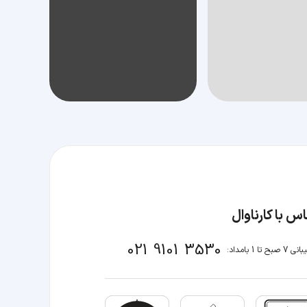
س با کارناوال
021 9101 3530
صبح تا 1 بامداد: