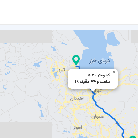
×
1630 کیلومتر
19 ساعت و 44 دقیقه