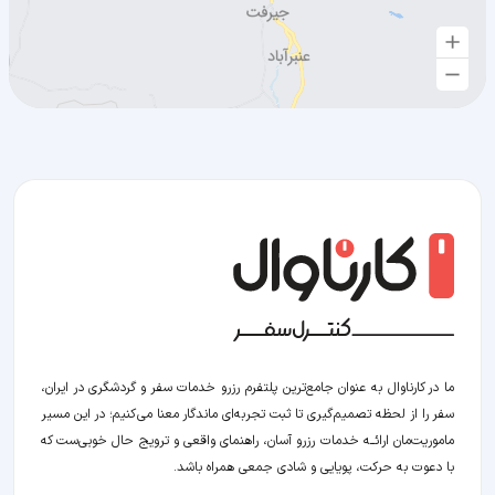
ما در کارناوال به عنوان جامع‌ترین پلتفرم رزرو خدمات سفر و گردشگری در ایران،
سفر را از لحظه‌ تصمیم‌گیری تا ثبت تجربه‌ای ماندگار معنا می‌کنیم؛ در این مسیر‍
ماموریت‌مان اراﺋــﻪ خدمات رزرو آسان، راهنمای واقعی و ترویج حال خوبی‌ست که
با دعوت به حرکت، پویایی و شادی جمعی همراه باشد.