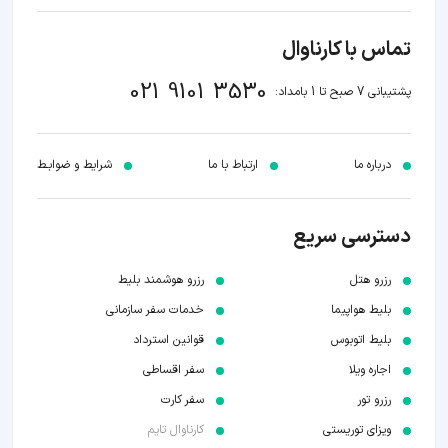
تماس با کارناوال
021 9101 3530
پشتیبانی 7 صبح تا 1 بامداد:
درباره ما
ارتباط با ما
شرایط و ضوابـط
دسترسی سریع
رزرو هتل
رزرو هوشمند بلیط
بلیط هواپیما
خدمات سفر سازمانی
بلیط اتوبوس
قوانین استرداد
اجاره ویلا
سفر اقساطی
رزرو تور
سفر کارت
ویزای توریستی
کارناوال تایم