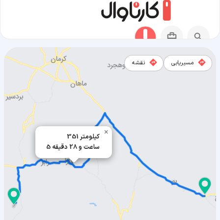
مسیریابی
نقشه
مسیر نرماشیر به بافت
×
351 کیلومتر
5 ساعت و 28 دقیقه