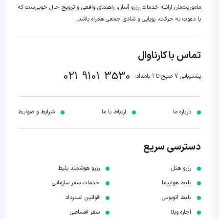
ماموریت‌مان اراﺋــﻪ خدمات رزرو آسان، راهنمای واقعی و ترویج حال خوبی‌ست که
با دعوت به حرکت، پویایی و شادی جمعی همراه باشد.
تماس با کارناوال
021 9101 3530
پشتیبانی 7 صبح تا 1 بامداد:
درباره ما
ارتباط با ما
شرایط و ضوابـط
دسترسی سریع
رزرو هتل
رزرو هوشمند بلیط
بلیط هواپیما
خدمات سفر سازمانی
بلیط اتوبوس
قوانین استرداد
اجاره ویلا
سفر اقساطی