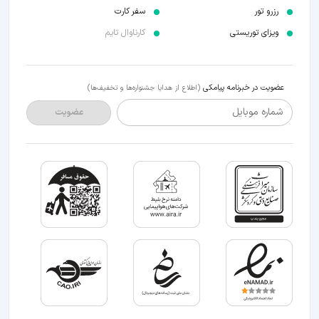
رزرو تور
سفر کارت
ویزای توریستی
کارناوال تایم
عضویت در خبرنامه پیامکی
(اطلاع از هدایا جشنواره‌ها و تخفیف‌ها)
شماره موبایل
عضویت