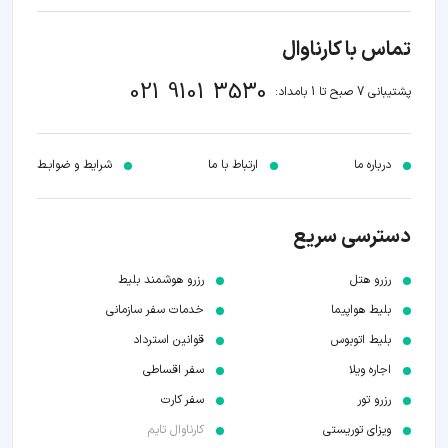
تماس با کارناوال
021 9101 3530
پشتیبانی 7 صبح تا 1 بامداد:
درباره ما
ارتباط با ما
شرایط و ضوابـط
دسترسی سریع
رزرو هتل
رزرو هوشمند بلیط
بلیط هواپیما
خدمات سفر سازمانی
بلیط اتوبوس
قوانین استرداد
اجاره ویلا
سفر اقساطی
رزرو تور
سفر کارت
ویزای توریستی
کارناوال تایم