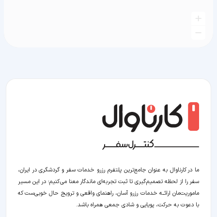
ما در کارناوال به عنوان جامع‌ترین پلتفرم رزرو خدمات سفر و گردشگری در ایران،
سفر را از لحظه‌ تصمیم‌گیری تا ثبت تجربه‌ای ماندگار معنا می‌کنیم؛ در این مسیر‍
ماموریت‌مان اراﺋــﻪ خدمات رزرو آسان، راهنمای واقعی و ترویج حال خوبی‌ست که
با دعوت به حرکت، پویایی و شادی جمعی همراه باشد.