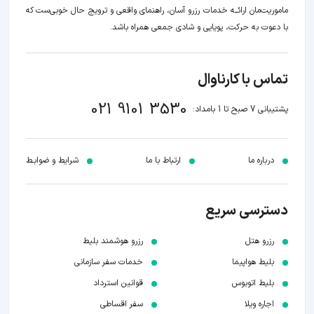
ماموریت‌مان اراﺋــﻪ خدمات رزرو آسان، راهنمای واقعی و ترویج حال خوبی‌ست که
با دعوت به حرکت، پویایی و شادی جمعی همراه باشد.
تماس با کارناوال
021 9101 3530
پشتیبانی 7 صبح تا 1 بامداد:
درباره ما
ارتباط با ما
شرایط و ضوابـط
دسترسی سریع
رزرو هتل
رزرو هوشمند بلیط
بلیط هواپیما
خدمات سفر سازمانی
بلیط اتوبوس
قوانین استرداد
اجاره ویلا
سفر اقساطی