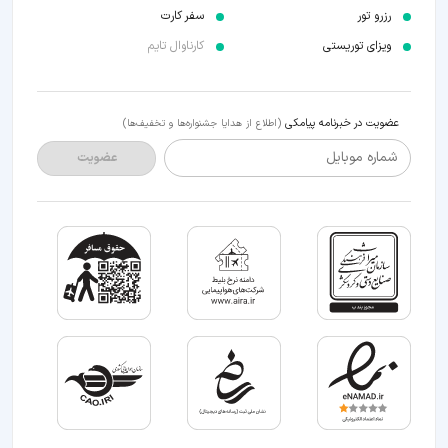
رزرو تور
سفر کارت
ویزای توریستی
کارناوال تایم
عضویت در خبرنامه پیامکی
(اطلاع از هدایا جشنواره‌ها و تخفیف‌ها)
شماره موبایل
عضویت