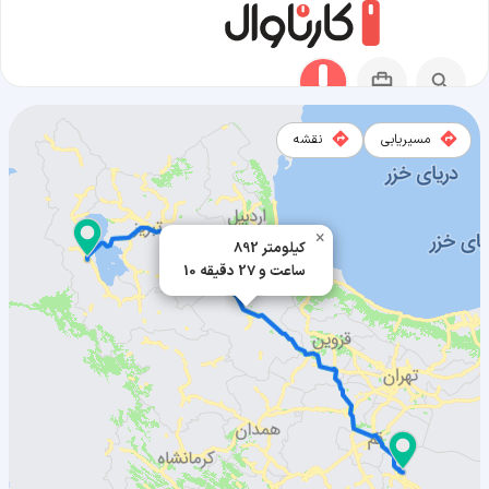
مسیریابی
نقشه
مسیر نوش آباد به ارومیه
×
892 کیلومتر
10 ساعت و 27 دقیقه