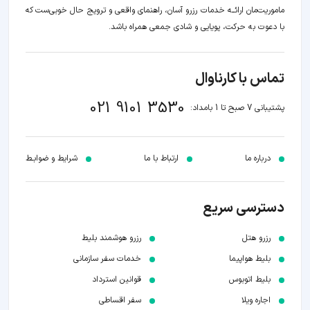
ماموریت‌مان اراﺋــﻪ خدمات رزرو آسان، راهنمای واقعی و ترویج حال خوبی‌ست که
با دعوت به حرکت، پویایی و شادی جمعی همراه باشد.
تماس با کارناوال
021 9101 3530
پشتیبانی 7 صبح تا 1 بامداد:
درباره ما
ارتباط با ما
شرایط و ضوابـط
دسترسی سریع
رزرو هتل
رزرو هوشمند بلیط
بلیط هواپیما
خدمات سفر سازمانی
بلیط اتوبوس
قوانین استرداد
اجاره ویلا
سفر اقساطی