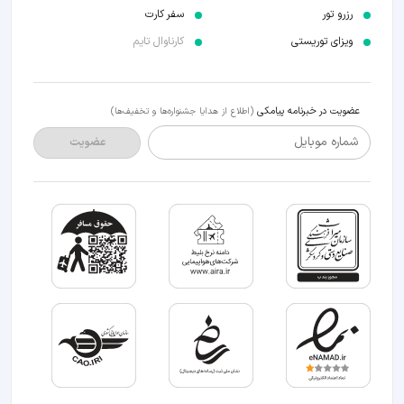
رزرو تور
سفر کارت
ویزای توریستی
کارناوال تایم
عضویت در خبرنامه پیامکی
(اطلاع از هدایا جشنواره‌ها و تخفیف‌ها)
شماره موبایل
عضویت