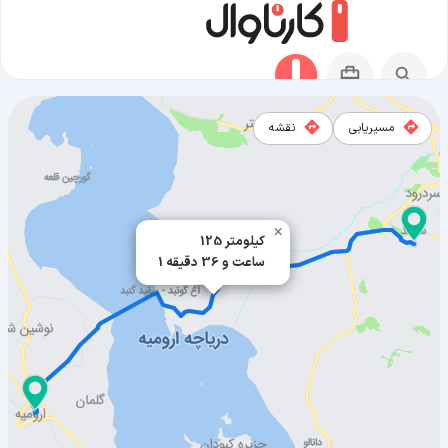
مسیریابی
نقشه
مسیر اسکو به ارومیه
×
125 کیلومتر
1 ساعت و 36 دقیقه