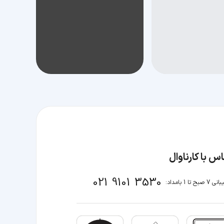
س با کارناوال
021 9101 3530
صبح تا 1 بامداد: