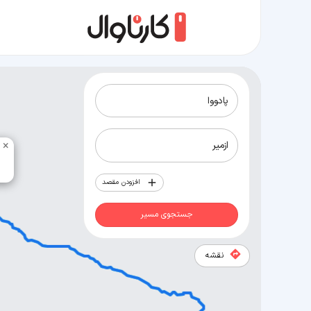
مسیر پادووا به ازمیر
×
افزودن مقصد
جستجوی مسیر
نقشه