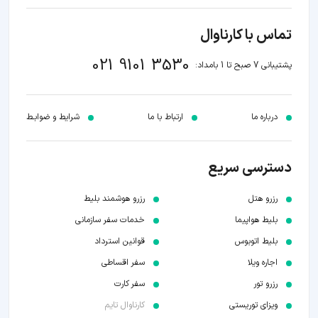
تماس با کارناوال
021 9101 3530
پشتیبانی 7 صبح تا 1 بامداد:
درباره ما
ارتباط با ما
شرایط و ضوابـط
دسترسی سریع
رزرو هتل
رزرو هوشمند بلیط
بلیط هواپیما
خدمات سفر سازمانی
بلیط اتوبوس
قوانین استرداد
اجاره ویلا
سفر اقساطی
رزرو تور
سفر کارت
ویزای توریستی
کارناوال تایم