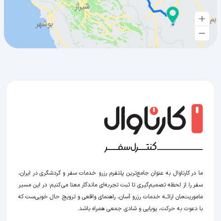
ما در کارناوال به عنوان جامع‌ترین پلتفرم رزرو خدمات سفر و گردشگری در ایران،
سفر را از لحظه‌ تصمیم‌گیری تا ثبت تجربه‌ای ماندگار معنا می‌کنیم؛ در این مسیر‍
ماموریت‌مان اراﺋــﻪ خدمات رزرو آسان، راهنمای واقعی و ترویج حال خوبی‌ست که
با دعوت به حرکت، پویایی و شادی جمعی همراه باشد.