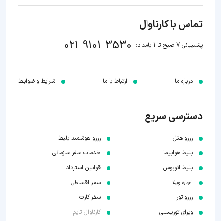
تماس با کارناوال
021 9101 3530
پشتیبانی 7 صبح تا 1 بامداد:
درباره ما
ارتباط با ما
شرایط و ضوابـط
دسترسی سریع
رزرو هتل
رزرو هوشمند بلیط
بلیط هواپیما
خدمات سفر سازمانی
بلیط اتوبوس
قوانین استرداد
اجاره ویلا
سفر اقساطی
رزرو تور
سفر کارت
ویزای توریستی
کارناوال تایم