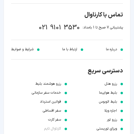
تماس با کارناوال
021 9101 3530
پشتیبانی 7 صبح تا 1 بامداد:
درباره ما
ارتباط با ما
شرایط و ضوابـط
دسترسی سریع
رزرو هتل
رزرو هوشمند بلیط
بلیط هواپیما
خدمات سفر سازمانی
بلیط اتوبوس
قوانین استرداد
اجاره ویلا
سفر اقساطی
رزرو تور
سفر کارت
ویزای توریستی
کارناوال تایم