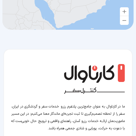
ما در کارناوال به عنوان جامع‌ترین پلتفرم رزرو خدمات سفر و گردشگری در ایران،
سفر را از لحظه‌ تصمیم‌گیری تا ثبت تجربه‌ای ماندگار معنا می‌کنیم؛ در این مسیر‍
ماموریت‌مان اراﺋــﻪ خدمات رزرو آسان، راهنمای واقعی و ترویج حال خوبی‌ست که
با دعوت به حرکت، پویایی و شادی جمعی همراه باشد.