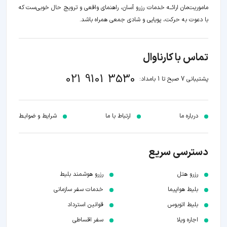
ماموریت‌مان اراﺋــﻪ خدمات رزرو آسان، راهنمای واقعی و ترویج حال خوبی‌ست که
با دعوت به حرکت، پویایی و شادی جمعی همراه باشد.
تماس با کارناوال
021 9101 3530
پشتیبانی 7 صبح تا 1 بامداد:
درباره ما
ارتباط با ما
شرایط و ضوابـط
دسترسی سریع
رزرو هتل
رزرو هوشمند بلیط
بلیط هواپیما
خدمات سفر سازمانی
بلیط اتوبوس
قوانین استرداد
اجاره ویلا
سفر اقساطی