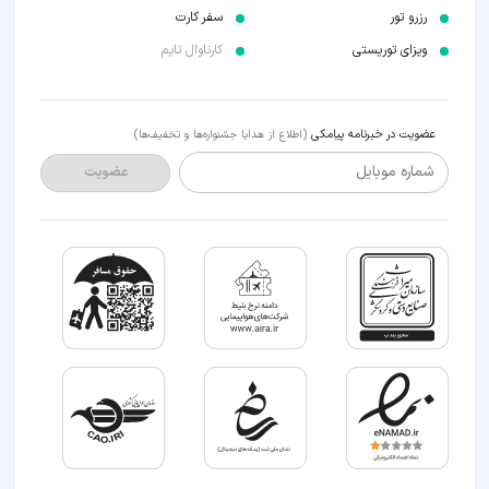
رزرو تور
سفر کارت
ویزای توریستی
کارناوال تایم
عضویت در خبرنامه پیامکی
(اطلاع از هدایا جشنواره‌ها و تخفیف‌ها)
شماره موبایل
عضویت