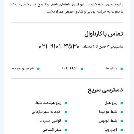
ماموریت‌مان اراﺋــﻪ خدمات رزرو آسان، راهنمای واقعی و ترویج حال خوبی‌ست که
با دعوت به حرکت، پویایی و شادی جمعی همراه باشد.
تماس با کارناوال
021 9101 3530
پشتیبانی 7 صبح تا 1 بامداد:
درباره ما
ارتباط با ما
شرایط و ضوابـط
دسترسی سریع
رزرو هتل
رزرو هوشمند بلیط
بلیط هواپیما
خدمات سفر سازمانی
بلیط اتوبوس
قوانین استرداد
اجاره ویلا
سفر اقساطی