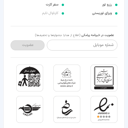
رزرو تور
سفر کارت
ویزای توریستی
کارناوال تایم
عضویت در خبرنامه پیامکی
(اطلاع از هدایا جشنواره‌ها و تخفیف‌ها)
شماره موبایل
عضویت