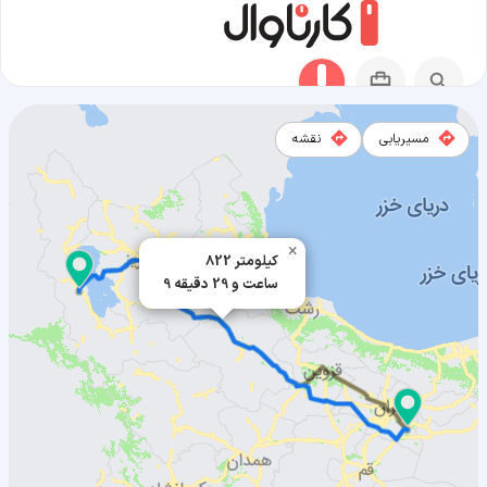
مسیریابی
نقشه
مسیر پیشوا به ارومیه
×
822 کیلومتر
9 ساعت و 29 دقیقه