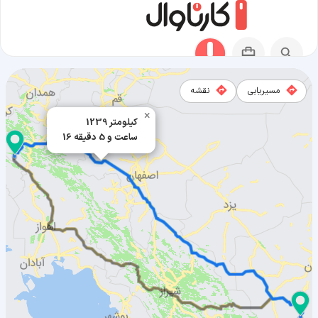
مسیریابی
نقشه
×
1239 کیلومتر
16 ساعت و 5 دقیقه
مسیر پلدختر به بافت