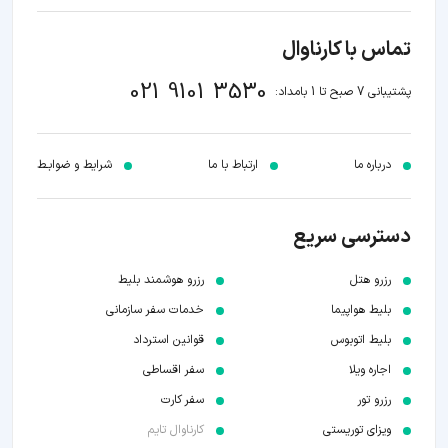
تماس با کارناوال
021 9101 3530
پشتیبانی 7 صبح تا 1 بامداد:
درباره ما
ارتباط با ما
شرایط و ضوابـط
دسترسی سریع
رزرو هتل
رزرو هوشمند بلیط
بلیط هواپیما
خدمات سفر سازمانی
بلیط اتوبوس
قوانین استرداد
اجاره ویلا
سفر اقساطی
رزرو تور
سفر کارت
ویزای توریستی
کارناوال تایم