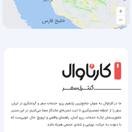
ما در کارناوال به عنوان جامع‌ترین پلتفرم رزرو خدمات سفر و گردشگری در ایران،
سفر را از لحظه‌ تصمیم‌گیری تا ثبت تجربه‌ای ماندگار معنا می‌کنیم؛ در این مسیر‍
ماموریت‌مان اراﺋــﻪ خدمات رزرو آسان، راهنمای واقعی و ترویج حال خوبی‌ست که
با دعوت به حرکت، پویایی و شادی جمعی همراه باشد.