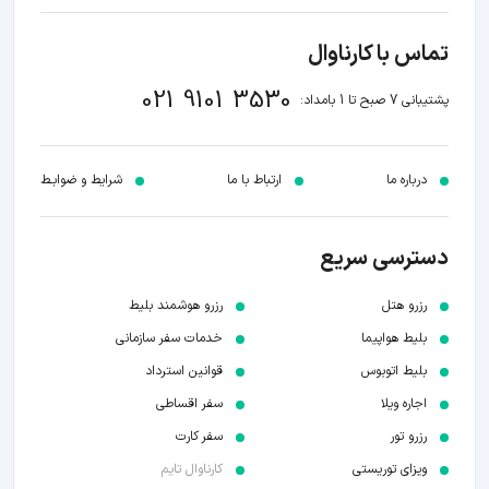
تماس با کارناوال
021 9101 3530
پشتیبانی 7 صبح تا 1 بامداد:
درباره ما
ارتباط با ما
شرایط و ضوابـط
دسترسی سریع
رزرو هتل
رزرو هوشمند بلیط
بلیط هواپیما
خدمات سفر سازمانی
بلیط اتوبوس
قوانین استرداد
اجاره ویلا
سفر اقساطی
رزرو تور
سفر کارت
ویزای توریستی
کارناوال تایم