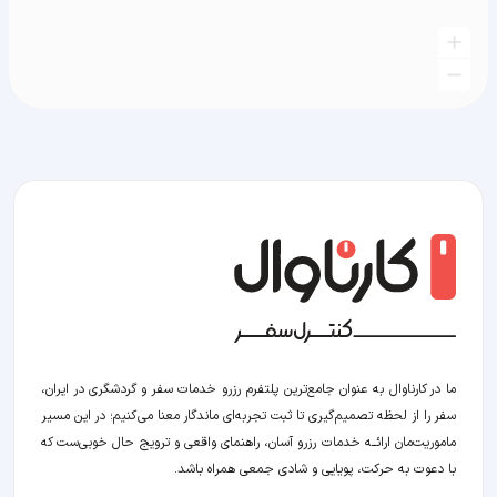
ما در کارناوال به عنوان جامع‌ترین پلتفرم رزرو خدمات سفر و گردشگری در ایران،
سفر را از لحظه‌ تصمیم‌گیری تا ثبت تجربه‌ای ماندگار معنا می‌کنیم؛ در این مسیر‍
ماموریت‌مان اراﺋــﻪ خدمات رزرو آسان، راهنمای واقعی و ترویج حال خوبی‌ست که
با دعوت به حرکت، پویایی و شادی جمعی همراه باشد.