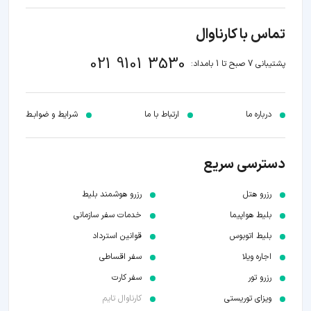
تماس با کارناوال
021 9101 3530
پشتیبانی 7 صبح تا 1 بامداد:
درباره ما
ارتباط با ما
شرایط و ضوابـط
دسترسی سریع
رزرو هتل
رزرو هوشمند بلیط
بلیط هواپیما
خدمات سفر سازمانی
بلیط اتوبوس
قوانین استرداد
اجاره ویلا
سفر اقساطی
رزرو تور
سفر کارت
ویزای توریستی
کارناوال تایم