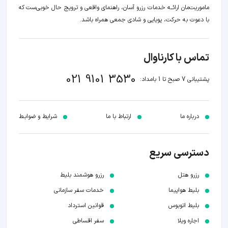
ماموریت‌مان اراﺋــﻪ خدمات رزرو آسان، راهنمای واقعی و ترویج حال خوبی‌ست که
با دعوت به حرکت، پویایی و شادی جمعی همراه باشد.
تماس با کارناوال
021 9101 3530
پشتیبانی 7 صبح تا 1 بامداد:
درباره ما
ارتباط با ما
شرایط و ضوابـط
دسترسی سریع
رزرو هتل
رزرو هوشمند بلیط
بلیط هواپیما
خدمات سفر سازمانی
بلیط اتوبوس
قوانین استرداد
اجاره ویلا
سفر اقساطی