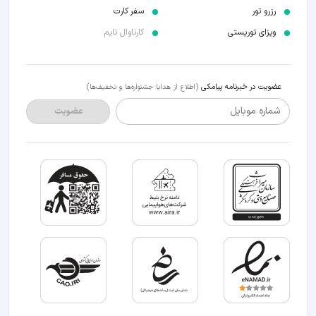
رزرو تور
سفر کارت
ویزای توریستی
کارناوال تایم
عضویت در خبرنامه پیامکی
(اطلاع از هدایا جشنواره‌ها و تخفیف‌ها)
شماره موبایل
عضویت