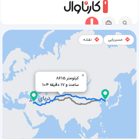
مسیریابی
نقشه
مسیر پیونگ‌یانگ به ارومیه
×
8615 کیلومتر
104 ساعت و 17 دقیقه