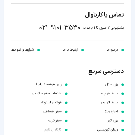
تماس با کارناوال
021 9101 3530
پشتیبانی 7 صبح تا 1 بامداد:
درباره ما
ارتباط با ما
شرایط و ضوابـط
دسترسی سریع
رزرو هتل
رزرو هوشمند بلیط
بلیط هواپیما
خدمات سفر سازمانی
بلیط اتوبوس
قوانین استرداد
اجاره ویلا
سفر اقساطی
رزرو تور
سفر کارت
ویزای توریستی
کارناوال تایم