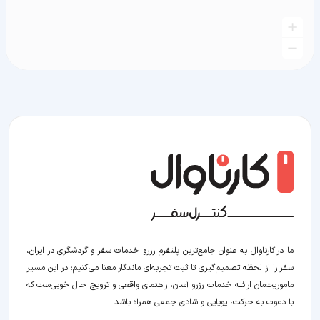
ما در کارناوال به عنوان جامع‌ترین پلتفرم رزرو خدمات سفر و گردشگری در ایران،
سفر را از لحظه‌ تصمیم‌گیری تا ثبت تجربه‌ای ماندگار معنا می‌کنیم؛ در این مسیر‍
ماموریت‌مان اراﺋــﻪ خدمات رزرو آسان، راهنمای واقعی و ترویج حال خوبی‌ست که
با دعوت به حرکت، پویایی و شادی جمعی همراه باشد.