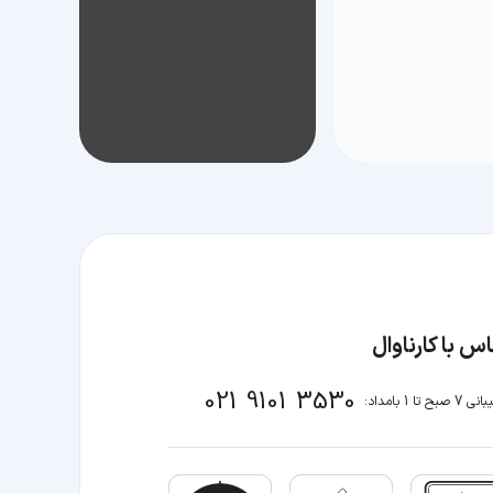
س با کارناوال
021 9101 3530
صبح تا 1 بامداد: