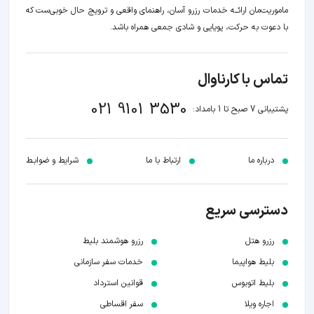
ماموریت‌مان اراﺋــﻪ خدمات رزرو آسان، راهنمای واقعی و ترویج حال خوبی‌ست که
با دعوت به حرکت، پویایی و شادی جمعی همراه باشد.
تماس با کارناوال
021 9101 3530
پشتیبانی 7 صبح تا 1 بامداد:
درباره ما
ارتباط با ما
شرایط و ضوابـط
دسترسی سریع
رزرو هتل
رزرو هوشمند بلیط
بلیط هواپیما
خدمات سفر سازمانی
بلیط اتوبوس
قوانین استرداد
اجاره ویلا
سفر اقساطی