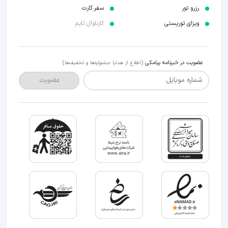
رزرو تور
سفر کارت
ویزای توریستی
کارناوال تایم
عضویت در خبرنامه پیامکی
(اطلاع از هدایا جشنواره‌ها و تخفیف‌ها)
شماره موبایل
عضویت