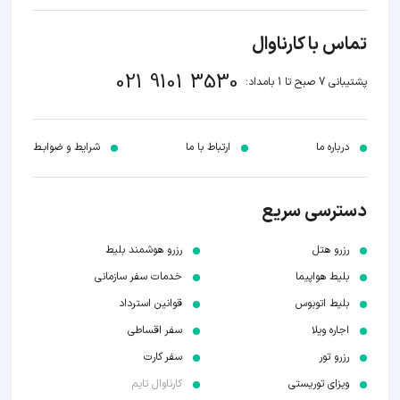
تماس با کارناوال
021 9101 3530
پشتیبانی 7 صبح تا 1 بامداد:
درباره ما
ارتباط با ما
شرایط و ضوابـط
دسترسی سریع
رزرو هتل
رزرو هوشمند بلیط
بلیط هواپیما
خدمات سفر سازمانی
بلیط اتوبوس
قوانین استرداد
اجاره ویلا
سفر اقساطی
رزرو تور
سفر کارت
ویزای توریستی
کارناوال تایم