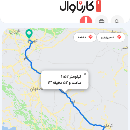
مسیریابی
نقشه
مسیر قدس به بافت
×
1152 کیلومتر
13 ساعت و 52 دقیقه