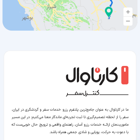
ما در کارناوال به عنوان جامع‌ترین پلتفرم رزرو خدمات سفر و گردشگری در ایران،
سفر را از لحظه‌ تصمیم‌گیری تا ثبت تجربه‌ای ماندگار معنا می‌کنیم؛ در این مسیر‍
ماموریت‌مان اراﺋــﻪ خدمات رزرو آسان، راهنمای واقعی و ترویج حال خوبی‌ست که
با دعوت به حرکت، پویایی و شادی جمعی همراه باشد.