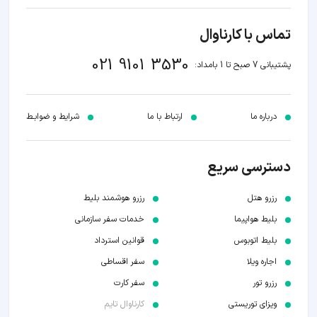
تماس با کارناوال
021 9101 3530
پشتیبانی 7 صبح تا 1 بامداد:
درباره ما
ارتباط با ما
شرایط و ضوابـط
دسترسی سریع
رزرو هتل
رزرو هوشمند بلیط
بلیط هواپیما
خدمات سفر سازمانی
بلیط اتوبوس
قوانین استرداد
اجاره ویلا
سفر اقساطی
رزرو تور
سفر کارت
ویزای توریستی
کارناوال تایم