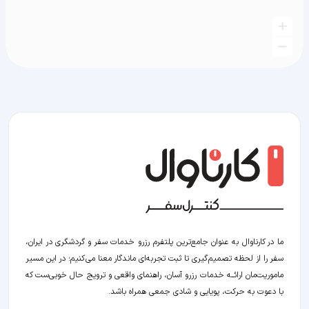
ما در کارناوال به عنوان جامع‌ترین پلتفرم رزرو خدمات سفر و گردشگری در ایران،
سفر را از لحظه‌ تصمیم‌گیری تا ثبت تجربه‌ای ماندگار معنا می‌کنیم؛ در این مسیر‍
ماموریت‌مان اراﺋــﻪ خدمات رزرو آسان، راهنمای واقعی و ترویج حال خوبی‌ست که
با دعوت به حرکت، پویایی و شادی جمعی همراه باشد.