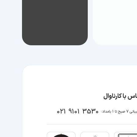
س با کارناوال
021 9101 3530
صبح تا 1 بامداد: