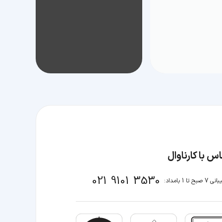
س با کارناوال
021 9101 3530
صبح تا 1 بامداد: