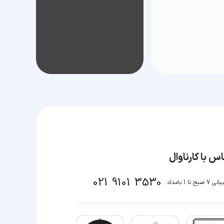
س با کارناوال
021 9101 3530
صبح تا 1 بامداد: