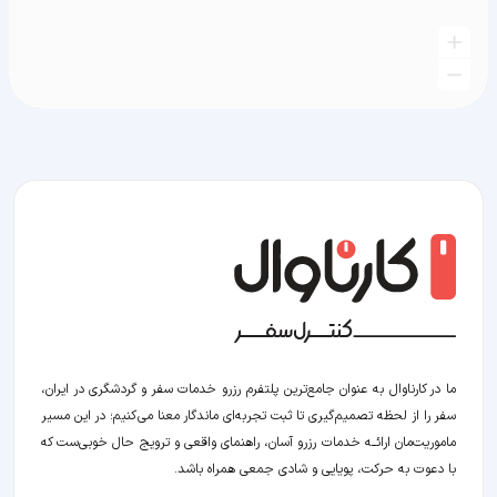
ما در کارناوال به عنوان جامع‌ترین پلتفرم رزرو خدمات سفر و گردشگری در ایران،
سفر را از لحظه‌ تصمیم‌گیری تا ثبت تجربه‌ای ماندگار معنا می‌کنیم؛ در این مسیر‍
ماموریت‌مان اراﺋــﻪ خدمات رزرو آسان، راهنمای واقعی و ترویج حال خوبی‌ست که
با دعوت به حرکت، پویایی و شادی جمعی همراه باشد.