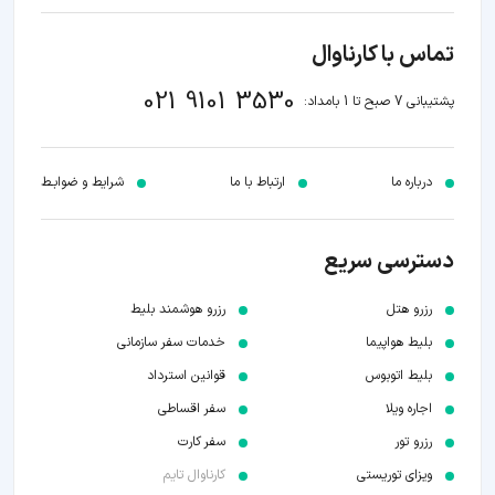
تماس با کارناوال
021 9101 3530
پشتیبانی 7 صبح تا 1 بامداد:
درباره ما
ارتباط با ما
شرایط و ضوابـط
دسترسی سریع
رزرو هتل
رزرو هوشمند بلیط
بلیط هواپیما
خدمات سفر سازمانی
بلیط اتوبوس
قوانین استرداد
اجاره ویلا
سفر اقساطی
رزرو تور
سفر کارت
ویزای توریستی
کارناوال تایم