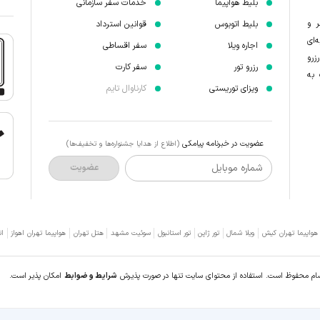
بلیط هواپیما
خدمات سفر سازمانی
ر و
بلیط اتوبوس
قوانین استرداد
‌ای
اجاره ویلا
سفر اقساطی
زرو
رزرو تور
سفر کارت
 به
ویزای توریستی
کارناوال تایم
عضویت در خبرنامه پیامکی
(اطلاع از هدایا جشنواره‌ها و تخفیف‌ها)
شماره موبایل
عضویت
 هواپیما تهران کیش
ویلا شمال
تور ژاپن
تور استانبول
سوئیت مشهد
هتل تهران
هواپیما تهران اهواز
ات
سام محفوظ است. استفاده از محتوای سایت تنها در صورت پذیرش
شرایط و ضوابط
امکان پذیر است.