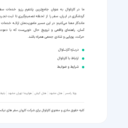
ما در کارناوال به عنوان جامع‌ترین پلتفرم رزرو خدمات سف
گردشگری در ایران، سفر را از لحظه‌ تصمیم‌گیری تا ثبت تجربه
ماندگار معنا می‌کنیم؛ در این مسیر‍ ماموریت‌مان اراﺋــﻪ خدمات ر
آسان، راهنمای واقعی و ترویج حال خوبی‌ست که با دعوت
حرکت، پویایی و شادی جمعی همراه باشد.
دربــاره کارنـــاوال
ارتباط با کارناوال
شرایط و ضوابـط
ویلا رامسر
هتل مشهد
هتل کیش
هواپیما تهران مشهد
بلیط
کلیه حقوق مادی و معنوی کارناوال برای شرکت کاروان سفر های نیک