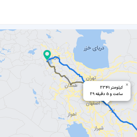
×
2341 کیلومتر
29 ساعت و 5 دقیقه