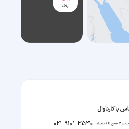
بلاگ
س با کارناوال
021 9101 3530
صبح تا 1 بامداد: