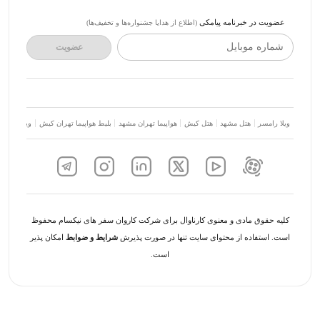
عضویت در خبرنامه پیامکی
(اطلاع از هدایا جشنواره‌ها و تخفیف‌ها)
شماره موبایل
عضویت
ویلا رامسر
هتل مشهد
هتل کیش
هواپیما تهران مشهد
بلیط هواپیما تهران کیش
ویلا شمال
کلیه حقوق مادی و معنوی کارناوال برای شرکت کاروان سفر های نیکسام محفوظ
است. استفاده از محتوای سایت تنها در صورت پذیرش
شرایط و ضوابط
امکان پذیر
است.