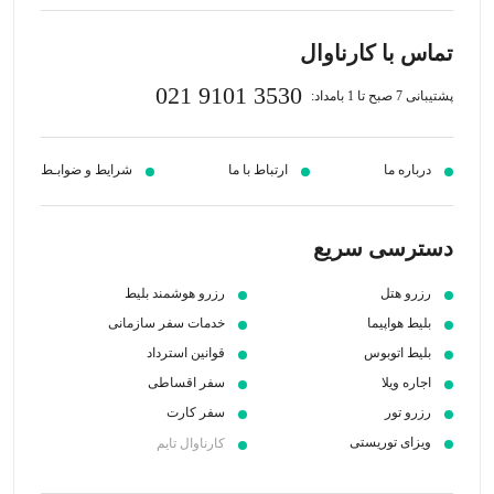
تماس با کارناوال
021 9101 3530
پشتیبانی 7 صبح تا 1 بامداد:
درباره ما
ارتباط با ما
شرایط و ضوابـط
دسترسی سریع
رزرو هتل
رزرو هوشمند بلیط
بلیط هواپیما
خدمات سفر سازمانی
بلیط اتوبوس
قوانین استرداد
اجاره ویلا
سفر اقساطی
رزرو تور
سفر کارت
ویزای توریستی
کارناوال تایم