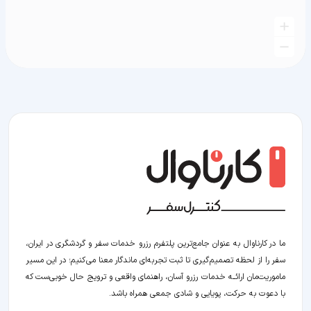
ما در کارناوال به عنوان جامع‌ترین پلتفرم رزرو خدمات سفر و گردشگری در ایران،
سفر را از لحظه‌ تصمیم‌گیری تا ثبت تجربه‌ای ماندگار معنا می‌کنیم؛ در این مسیر‍
ماموریت‌مان اراﺋــﻪ خدمات رزرو آسان، راهنمای واقعی و ترویج حال خوبی‌ست که
با دعوت به حرکت، پویایی و شادی جمعی همراه باشد.