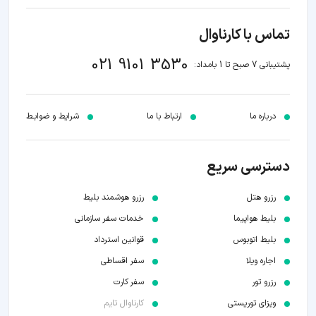
تماس با کارناوال
021 9101 3530
پشتیبانی 7 صبح تا 1 بامداد:
درباره ما
ارتباط با ما
شرایط و ضوابـط
دسترسی سریع
رزرو هتل
رزرو هوشمند بلیط
بلیط هواپیما
خدمات سفر سازمانی
بلیط اتوبوس
قوانین استرداد
اجاره ویلا
سفر اقساطی
رزرو تور
سفر کارت
ویزای توریستی
کارناوال تایم