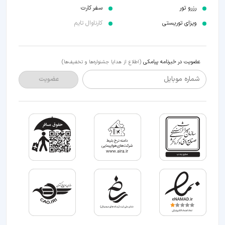
رزرو تور
سفر کارت
ویزای توریستی
کارناوال تایم
عضویت در خبرنامه پیامکی
(اطلاع از هدایا جشنواره‌ها و تخفیف‌ها)
شماره موبایل
عضویت