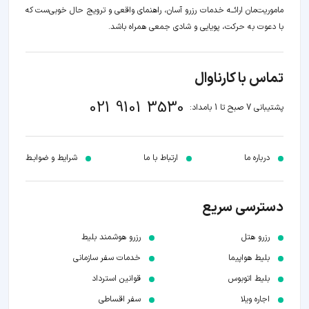
ماموریت‌مان اراﺋــﻪ خدمات رزرو آسان، راهنمای واقعی و ترویج حال خوبی‌ست که
با دعوت به حرکت، پویایی و شادی جمعی همراه باشد.
تماس با کارناوال
021 9101 3530
پشتیبانی 7 صبح تا 1 بامداد:
درباره ما
ارتباط با ما
شرایط و ضوابـط
دسترسی سریع
رزرو هتل
رزرو هوشمند بلیط
بلیط هواپیما
خدمات سفر سازمانی
بلیط اتوبوس
قوانین استرداد
اجاره ویلا
سفر اقساطی