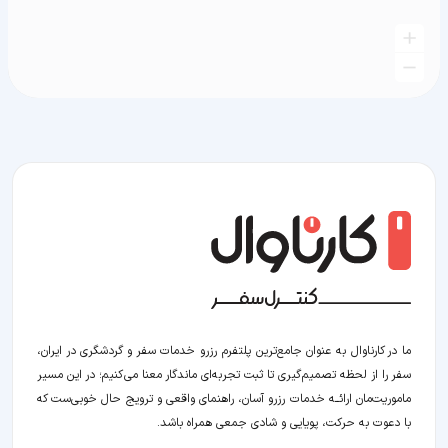
ما در کارناوال به عنوان جامع‌ترین پلتفرم رزرو خدمات سفر و گردشگری در ایران،
سفر را از لحظه‌ تصمیم‌گیری تا ثبت تجربه‌ای ماندگار معنا می‌کنیم؛ در این مسیر‍
ماموریت‌مان اراﺋــﻪ خدمات رزرو آسان، راهنمای واقعی و ترویج حال خوبی‌ست که
با دعوت به حرکت، پویایی و شادی جمعی همراه باشد.