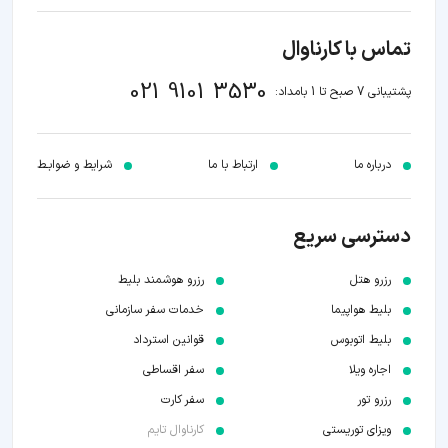
تماس با کارناوال
021 9101 3530
پشتیبانی 7 صبح تا 1 بامداد:
درباره ما
ارتباط با ما
شرایط و ضوابـط
دسترسی سریع
رزرو هتل
رزرو هوشمند بلیط
بلیط هواپیما
خدمات سفر سازمانی
بلیط اتوبوس
قوانین استرداد
اجاره ویلا
سفر اقساطی
رزرو تور
سفر کارت
ویزای توریستی
کارناوال تایم