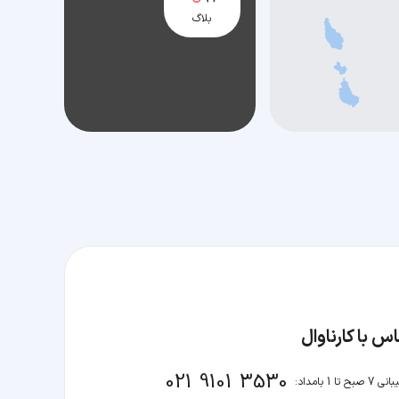
بلاگ
س با کارناوال
021 9101 3530
صبح تا 1 بامداد: