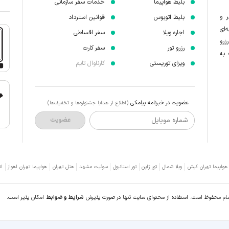
بلیط هواپیما
خدمات سفر سازمانی
ر و
بلیط اتوبوس
قوانین استرداد
‌ای
اجاره ویلا
سفر اقساطی
زرو
رزرو تور
سفر کارت
 به
ویزای توریستی
کارناوال تایم
عضویت در خبرنامه پیامکی
(اطلاع از هدایا جشنواره‌ها و تخفیف‌ها)
شماره موبایل
عضویت
 هواپیما تهران کیش
ویلا شمال
تور ژاپن
تور استانبول
سوئیت مشهد
هتل تهران
هواپیما تهران اهواز
ات
سام محفوظ است. استفاده از محتوای سایت تنها در صورت پذیرش
شرایط و ضوابط
امکان پذیر است.