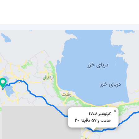
×
1708 کیلومتر
20 ساعت و 57 دقیقه