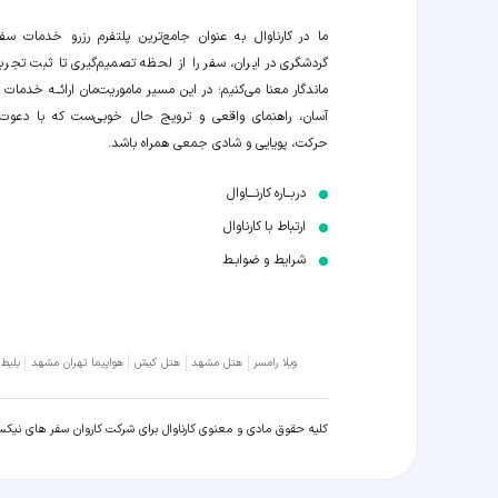
ما در کارناوال به عنوان جامع‌ترین پلتفرم رزرو خدمات سف
گردشگری در ایران، سفر را از لحظه‌ تصمیم‌گیری تا ثبت تجربه
ماندگار معنا می‌کنیم؛ در این مسیر‍ ماموریت‌مان اراﺋــﻪ خدمات ر
آسان، راهنمای واقعی و ترویج حال خوبی‌ست که با دعوت
حرکت، پویایی و شادی جمعی همراه باشد.
دربــاره کارنـــاوال
ارتباط با کارناوال
شرایط و ضوابـط
ویلا رامسر
هتل مشهد
هتل کیش
هواپیما تهران مشهد
بلیط
کلیه حقوق مادی و معنوی کارناوال برای شرکت کاروان سفر های نیک