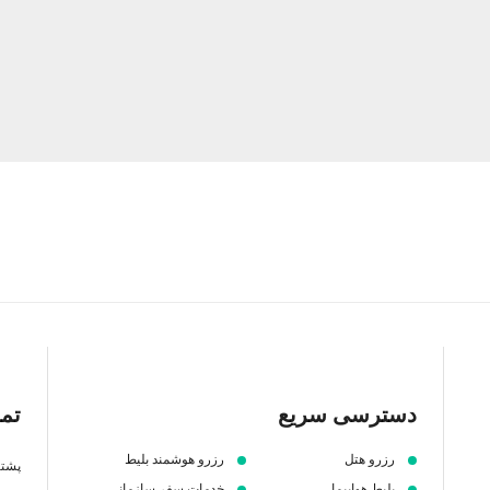
دسترسی سریع
تما
رزرو هتل
رزرو هوشمند بلیط
پشتیبانی 7 ص
بلیط هواپیما
خدمات سفر سازمانی