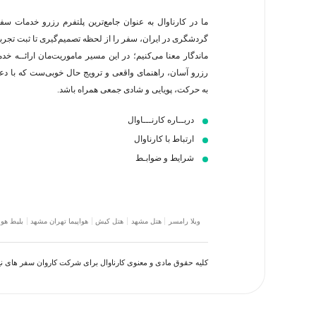
ما در کارناوال به عنوان جامع‌ترین پلتفرم رزرو خدمات سف
گردشگری در ایران، سفر را از لحظه‌ تصمیم‌گیری تا ثبت تجربه
ماندگار معنا می‌کنیم؛ در این مسیر‍ ماموریت‌مان اراﺋــﻪ خد
رزرو آسان، راهنمای واقعی و ترویج حال خوبی‌ست که با د
به حرکت، پویایی و شادی جمعی همراه باشد.
دربــاره کارنـــاوال
ارتباط با کارناوال
شرایط و ضوابـط
ویلا رامسر
هتل مشهد
هتل کیش
هواپیما تهران مشهد
بلیط هوا
کلیه حقوق مادی و معنوی کارناوال برای شرکت کاروان سفر های 