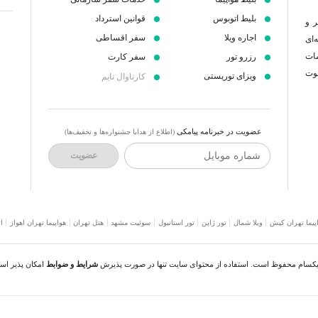
بلیط اتوبوس
قوانین استرداد
ر و
اجاره ویلا
سفر اقساطی
‌ای
مات
رزرو تور
سفر کارت
عوت
ویزای توریستی
کارناوال تایم
عضویت در خبرنامه پیامکی
(اطلاع از هدایا جشنواره‌ها و تخفیف‌ها)
شماره موبایل
عضویت
پیما تهران کیش
ویلا شمال
تور ژاپن
تور استانبول
سوئیت مشهد
هتل تهران
هواپیما تهران اهواز
ا
نیکسام محفوظ است. استفاده از محتوای سایت تنها در صورت پذیرش
شرایط و ضوابط
امکان پذیر اس